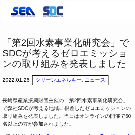
内
＝
容
を
ス
キ
「第2回水素事業化研究会」で
ッ
SDCが考えるゼロエミッショ
プ
ンの取り組みを発表しました
2022.01.26
グリーンエネルギー
, 
ニュース
長崎県産業振興財団主催の「第2回水素事業化研究会」
で弊社SDCが考える地域に根差したゼロエミッションの
取り組みを発表しました。当日はオンラインの開催で60
名以上の方が参加されました。