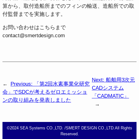
算から、取付造船所までのフィンの輸送、造船所での取
付監督までを実施します。
お問い合わせはこちらまで
contact@smertdesign.com
Next:
船舶用3次元
←
Previous:
「第2回水素事業化研究
CADシステム
会」でSDCが考えるゼロエミッショ
「CADMATIC」
ンの取り組みを発表しました
→
​©2024 SEA Systems CO.,LTD. /SMERT DESIGN CO.,LTD.All Rights
Reserved.