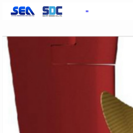
内
＝
容
を
ス
キ
ッ
プ