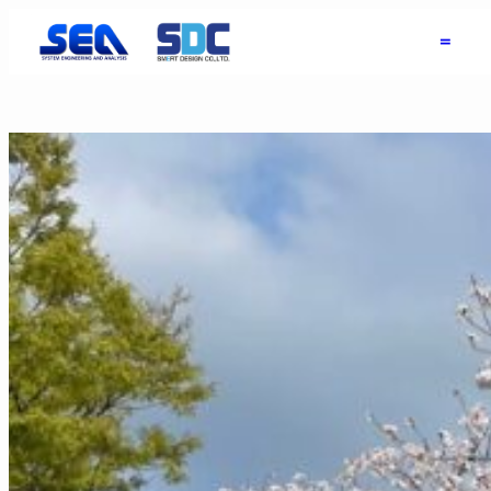
内
＝
容
を
ス
キ
ッ
プ