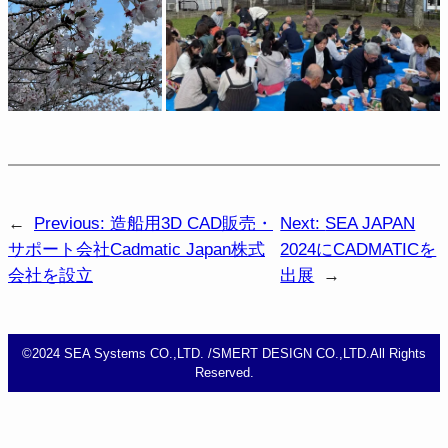
←
Previous:
造船用3D CAD販売・
Next:
SEA JAPAN
サポート会社Cadmatic Japan株式
2024にCADMATICを
会社を設立
出展
→
​©2024 SEA Systems CO.,LTD. /SMERT DESIGN CO.,LTD.All Rights
Reserved.