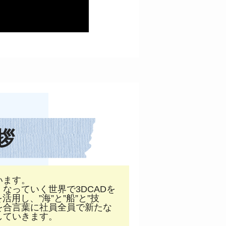
拶
います。
なっていく世界で3DCADを
用し、”海”と”船”と”技
”を合言葉に社員全員で新たな
していきます。