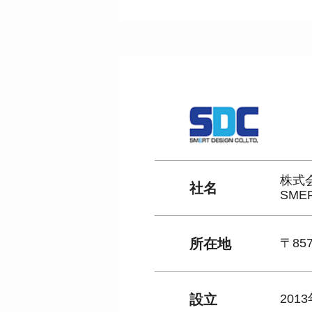
株式
社名
SMER
所在地
〒85
設立
201