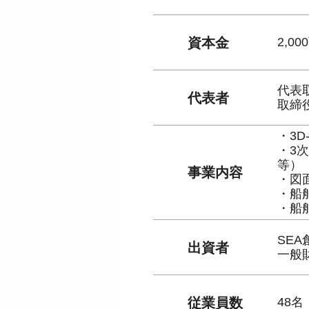
資本金
2,0
代表
代表者
取締
・3D
・3
等）
事業内容
・図
・船
・船
SE
出資者
一般財
従業員数
48名