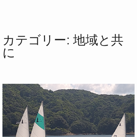
内
容
を
ス
カテゴリー:
地域と共
キ
ッ
に
プ