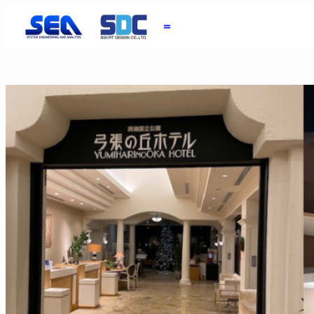
内
＝
容
を
ス
キ
ッ
プ