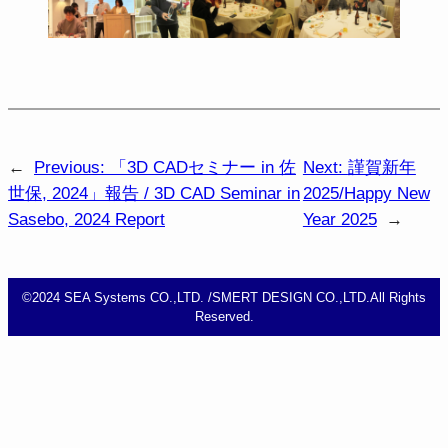
←
Previous:
「3D CADセミナー in 佐
Next:
謹賀新年
世保, 2024」報告 / 3D CAD Seminar in
2025/Happy New
Sasebo, 2024 Report
Year 2025
→
​©2024 SEA Systems CO.,LTD. /SMERT DESIGN CO.,LTD.All Rights
Reserved.